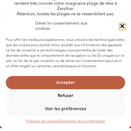
rendent très concret votre imaginaire plage de rêve à
Zanzibar.
Attention, toutes les plages ne se ressemblent pas.
Gérer le consentement aux
Nos conseils pour bien choisir :
cookies
Pour offrir les meilleures expériences, nous utilisons des technologies telles
que les cookies pour stocker et/ou accéder aux informations des appareils.
Le fait de consentir à ces technologies nous permettra de traiter des
données telles que le comportement de navigation ou les ID uniques sur ce
site. Le fait de ne pas consentir ou de retirer son consentement peut avoir
un effet négatif sur certaines caractéristiques et fonctions.
Accepter
Quelles sont les plus jolies plages de
Zanzibar ?
Refuser
Vaste question, tant la réponse dépend de ce que chacun en
attend.
Voir les préférences
Poux ceux qui recherchent la longue plage de sable blanc
Politique de cookies
Déclaration de confidentialité
qui transforme en artiste le pire des photographes, les
plages de Kendwa, Paje ou Kiwengwa sur la côte Est sont la