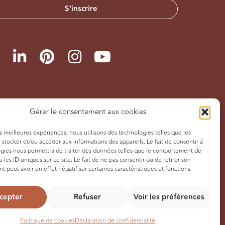
S'inscrire
Gérer le consentement aux cookies
es meilleures expériences, nous utilisons des technologies telles que les
 stocker et/ou accéder aux informations des appareils. Le fait de consentir à
gies nous permettra de traiter des données telles que le comportement de
 les ID uniques sur ce site. Le fait de ne pas consentir ou de retirer son
 peut avoir un effet négatif sur certaines caractéristiques et fonctions.
cepter
Refuser
Voir les préférences
dentialité appli Les Eclaireurs Du Voyage
–
CGV / CGU
Politique de cookies
Déclaration de confidentialité