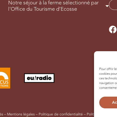
Notre séjour à la ferme sélectionné par
l’Office du Tourisme d’Ecosse
Pour offrir l
cookies pour
ces technolo
navigation ou
consentement
Ac
vés –
Mentions légales
–
Politique de confidentialité
–
Politique de confi