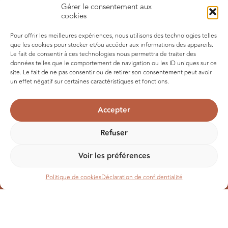
Gérer le consentement aux
cookies
Pour offrir les meilleures expériences, nous utilisons des technologies telles
que les cookies pour stocker et/ou accéder aux informations des appareils.
Le fait de consentir à ces technologies nous permettra de traiter des
Quelle ville a le plus de charme au
données telles que le comportement de navigation ou les ID uniques sur ce
site. Le fait de ne pas consentir ou de retirer son consentement peut avoir
Mexique ?
un effet négatif sur certaines caractéristiques et fonctions.
Le charme coloré d’ Oaxaca.
Accepter
Commençons par vous dire qu’ Oaxaca de Juarez est inscrite
au Patrimoine de l’Humanité UNESCO, et ce n’est pas pour
rien ! Ses rues pavées entourées de façades coloniales,
Refuser
remarquablement conservées ou plus dans leur jus, sont
l’image de carte postale que vous avez probablement en
Voir les préférences
tête en imaginant un itinéraire culturel au Mexique. De
hautes fenêtres aux ferronneries coloniales, des murs bleus,
orangés ou couleur terracotta, des Bougainvilliers fushias qui
Politique de cookies
Déclaration de confidentialité
s’accrochent aux façades, c’est une véritable invitation à la
balade… Alors mettez une petite paire de tennis
confortables et laissez vous aller…
Comme souvent au Mexique, prenez le pouls de la ville en